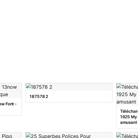
187578 2
w Font -
Téléchar
1925 My T
amusant