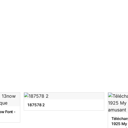
187578 2
w Font -
Téléchar
1925 My T