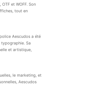
F, OTF et WOFF. Son
ffiches, tout en
 police Aescudos a été
a typographie. Sa
lle et artistique,
elles, le marketing, et
rsonnelles, Aescudos