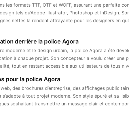
s les formats TTF, OTF et WOFF, assurant une parfaite comp
 design tels qu’Adobe Illustrator, Photoshop et InDesign. So
gnes nettes la rendent attrayante pour les designers en quê
iration derrière la police Agora
ture moderne et le design urbain, la police Agora a été dév
cation à chaque projet. Son concepteur a voulu créer une p
alité, tout en restant accessible aux utilisateurs de tous ni
es pour la police Agora
 web, des brochures d’entreprise, des affichages publicitair
ra s’adapte à tout projet moderne. Son style épuré et sa lisibi
ques souhaitant transmettre un message clair et contempor