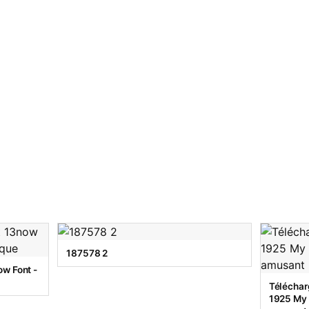
187578 2
w Font -
Téléchar
1925 My T