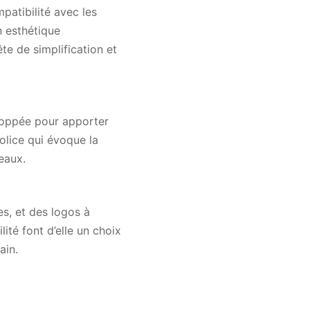
atibilité avec les
n esthétique
te de simplification et
eloppée pour apporter
olice qui évoque la
veaux.
es, et des logos à
lité font d’elle un choix
ain.