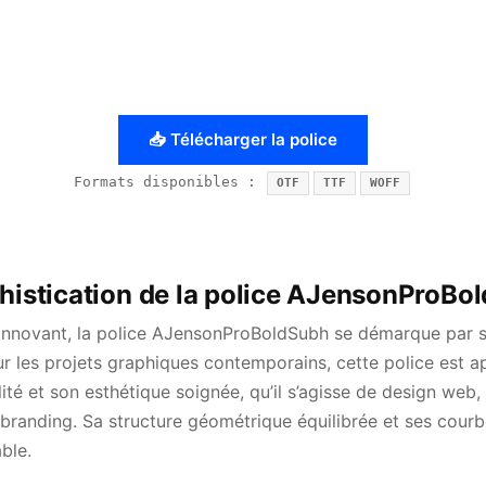
📥 Télécharger la police
Formats disponibles :
OTF
TTF
WOFF
phistication de la police AJensonProBo
 innovant, la police AJensonProBoldSubh se démarque par 
r les projets graphiques contemporains, cette police est a
ilité et son esthétique soignée, qu’il s’agisse de design web
branding. Sa structure géométrique équilibrée et ses courb
ble.