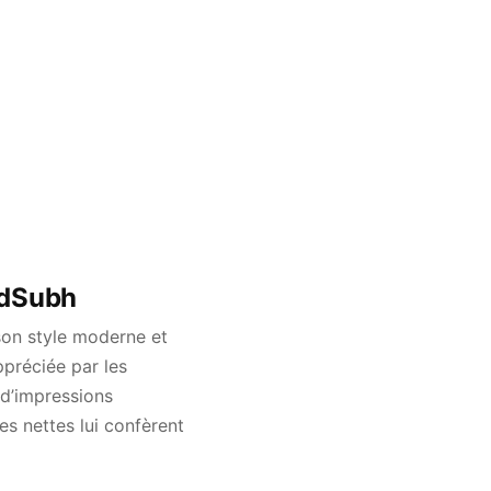
ldSubh
son style moderne et
ppréciée par les
, d’impressions
es nettes lui confèrent