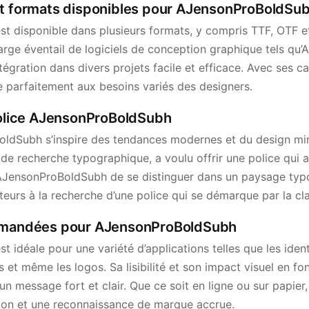
et formats disponibles pour AJensonProBoldSu
 disponible dans plusieurs formats, y compris TTF, OTF e
arge éventail de logiciels de conception graphique tels qu’A
tégration dans divers projets facile et efficace. Avec ses c
e parfaitement aux besoins variés des designers.
 police AJensonProBoldSubh
ldSubh s’inspire des tendances modernes et du design mini
de recherche typographique, a voulu offrir une police qui al
JensonProBoldSubh de se distinguer dans un paysage typo
sateurs à la recherche d’une police qui se démarque par la clar
ommandées pour AJensonProBoldSubh
idéale pour une variété d’applications telles que les identi
s et même les logos. Sa lisibilité et son impact visuel en fo
 un message fort et clair. Que ce soit en ligne ou sur papier
ion et une reconnaissance de marque accrue.