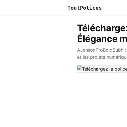
ToutPolices
Télécharge
Élégance m
AJensonProBoldSubh : p
et les projets numériq