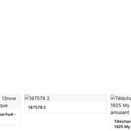
187578 2
w Font -
Téléchar
1925 My T