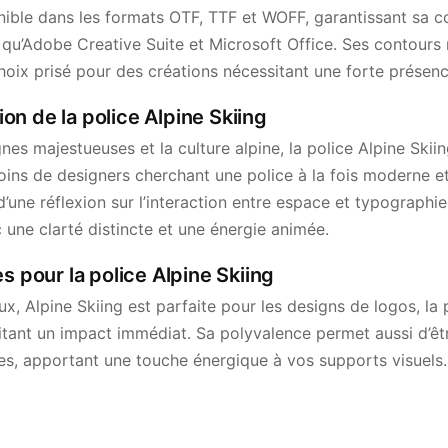
onible dans les formats OTF, TTF et WOFF, garantissant sa c
s qu’Adobe Creative Suite et Microsoft Office. Ses contours n
oix prisé pour des créations nécessitant une forte présence
tion de la police Alpine Skiing
nes majestueuses et la culture alpine, la police Alpine Ski
ins de designers cherchant une police à la fois moderne et
 d’une réflexion sur l’interaction entre espace et typograph
une clarté distincte et une énergie animée.
s pour la police Alpine Skiing
x, Alpine Skiing est parfaite pour les designs de logos, la p
itant un impact immédiat. Sa polyvalence permet aussi d’êtr
es, apportant une touche énergique à vos supports visuels.