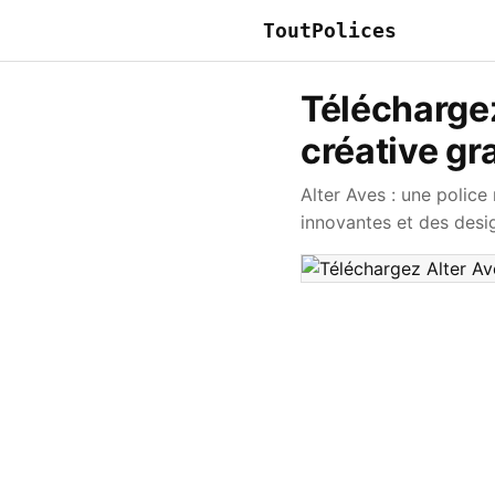
ToutPolices
Téléchargez
créative gr
Alter Aves : une polic
innovantes et des desi