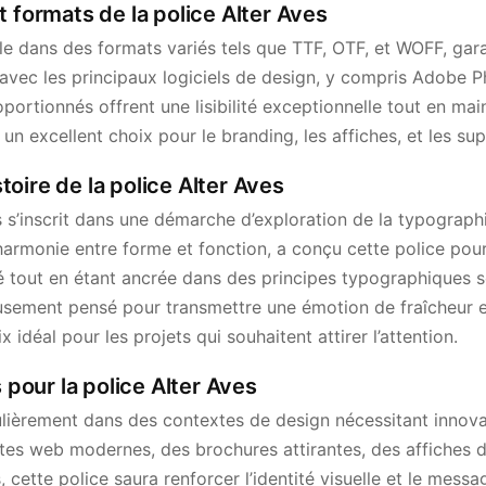
t formats de la police Alter Aves
le dans des formats variés tels que TTF, OTF, et WOFF, gara
avec les principaux logiciels de design, y compris Adobe Ph
portionnés offrent une lisibilité exceptionnelle tout en ma
 un excellent choix pour le branding, les affiches, et les s
istoire de la police Alter Aves
es s’inscrit dans une démarche d’exploration de la typogra
’harmonie entre forme et fonction, a conçu cette police po
 tout en étant ancrée dans des principes typographiques 
sement pensé pour transmettre une émotion de fraîcheur et 
x idéal pour les projets qui souhaitent attirer l’attention.
s pour la police Alter Aves
culièrement dans des contextes de design nécessitant innova
ites web modernes, des brochures attirantes, des affiches
, cette police saura renforcer l’identité visuelle et le mes