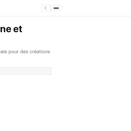
☾
ne et
éale pour des créations