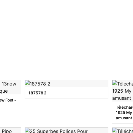
187578 2
w Font -
Téléchar
1925 My T
amusant