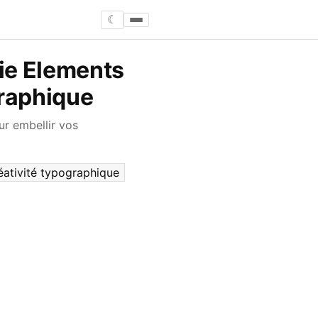
☾
ie Elements
graphique
ur embellir vos