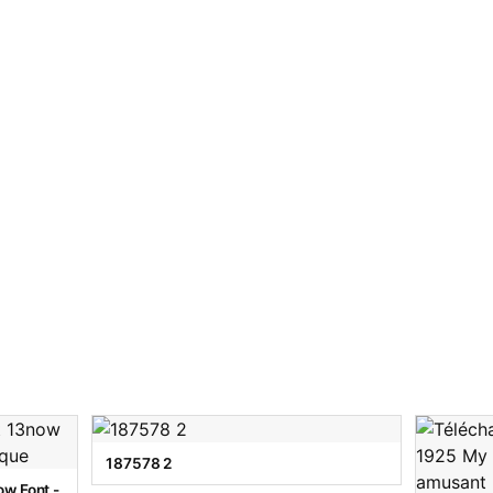
187578 2
w Font -