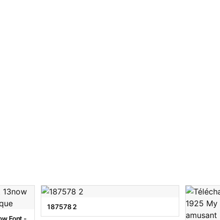
187578 2
w Font -