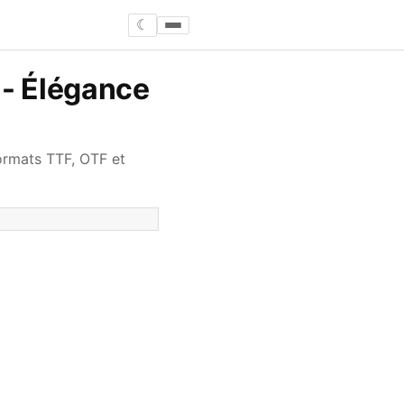
☾
 - Élégance
formats TTF, OTF et