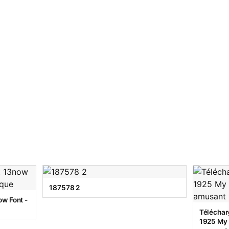
187578 2
w Font -
Téléchar
1925 My T