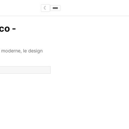
☾
co -
e moderne, le design