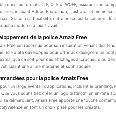
ible dans les formats TTF, OTF et WOFF, assurant une compa
pulaires, incluant Adobe Photoshop, Illustrator et même les
. Grâce à sa flexibilité, cette police est la solution idéa
touche moderne à leur travail.
éveloppement de la police Arnaiz Free
naiz Free est reconnue pour son inspiration venant des te
. Elle a été développée pour offrir aux designers un outil 
ntextes, que ce soit pour des affichages accrocheurs ou de
 véhiculant une allure moderne et sophistiquée.
mmandées pour la police Arnaiz Free
pour un large éventail d’applications, incluant le branding, l
. Que vous souhaitiez créer un logo distinctif, un en-tête a
i se démarquent, Arnaiz Free apporte une touche contempo
polyvalence en font un choix prisé pour les créatifs.