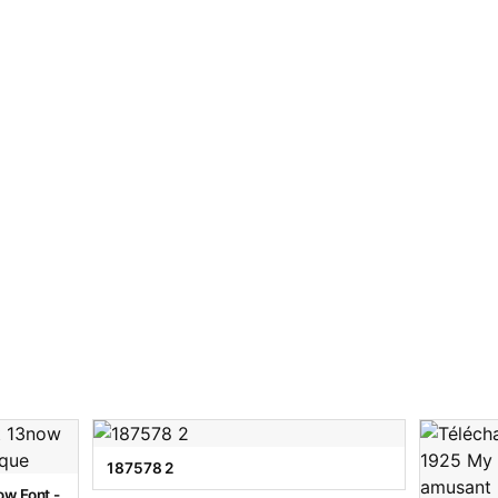
187578 2
w Font -