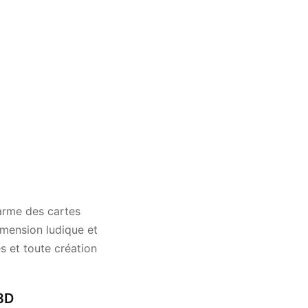
arme des cartes
imension ludique et
es et toute création
 3D