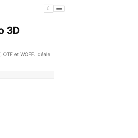
☾
ro 3D
F, OTF et WOFF. Idéale