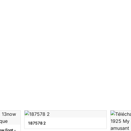
187578 2
w Font -