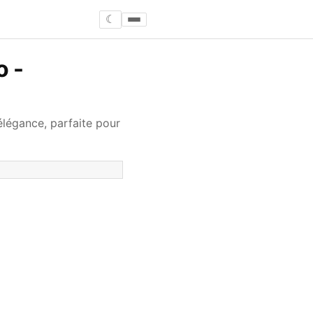
☾
o -
légance, parfaite pour