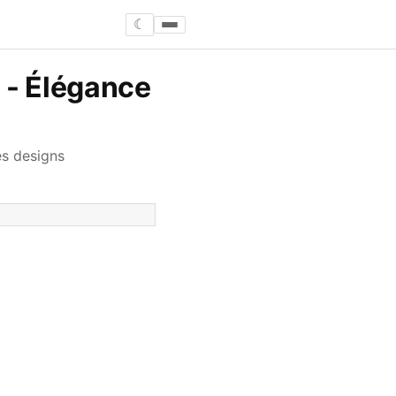
☾
 - Élégance
es designs