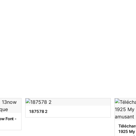
187578 2
w Font -
Téléchar
1925 My T