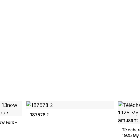
187578 2
w Font -
Téléchar
1925 My T