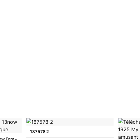
187578 2
w Font -