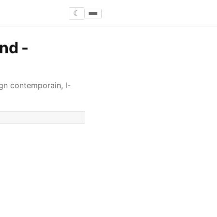
☾
nd -
gn contemporain, l-