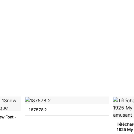
187578 2
w Font -
Téléchar
1925 My T