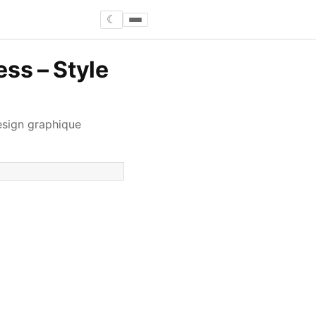
☾
ess – Style
esign graphique