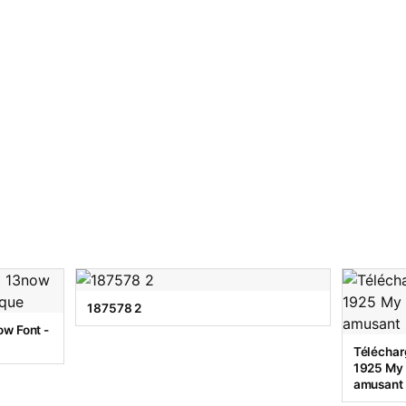
187578 2
w Font -
Téléchar
1925 My T
amusant