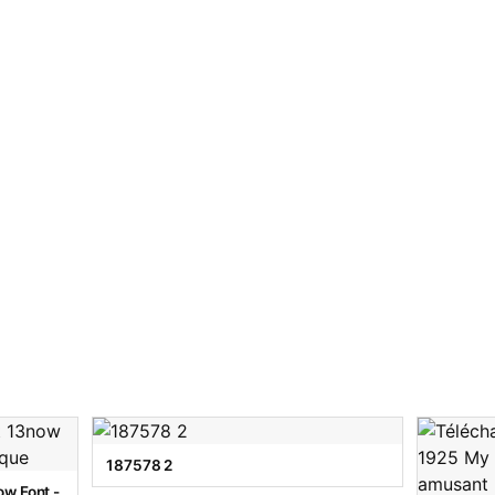
187578 2
w Font -