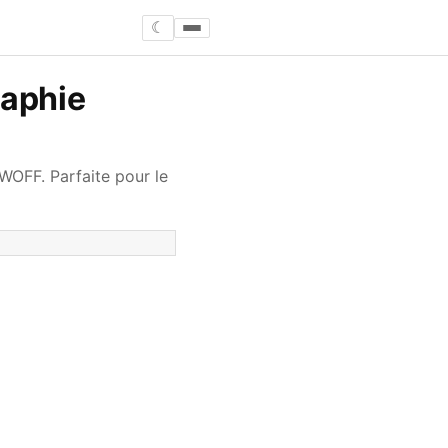
☾
raphie
 WOFF. Parfaite pour le