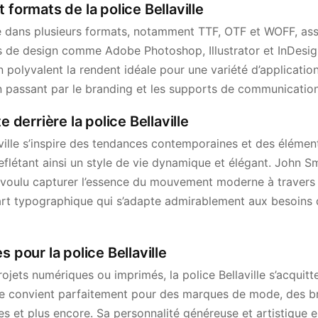
 formats de la police Bellaville
ble dans plusieurs formats, notamment TTF, OTF et WOFF, ass
ls de design comme Adobe Photoshop, Illustrator et InDesig
n polyvalent la rendent idéale pour une variété d’application
 passant par le branding et les supports de communication
e derrière la police Bellaville
ville s’inspire des tendances contemporaines et des élément
reflétant ainsi un style de vie dynamique et élégant. John Sm
 voulu capturer l’essence du mouvement moderne à travers c
’art typographique qui s’adapte admirablement aux besoins
s pour la police Bellaville
ojets numériques ou imprimés, la police Bellaville s’acquit
le convient parfaitement pour des marques de mode, des b
s et plus encore. Sa personnalité généreuse et artistique 