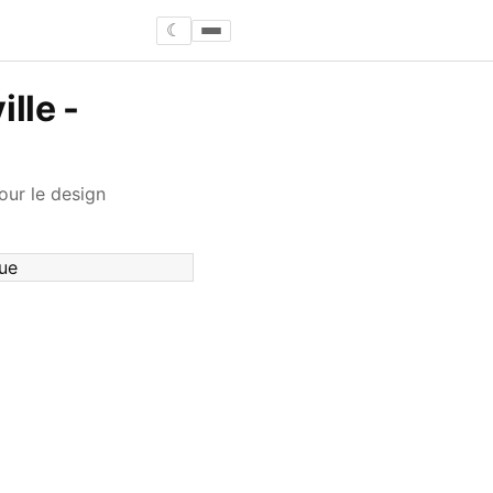
☾
lle -
our le design