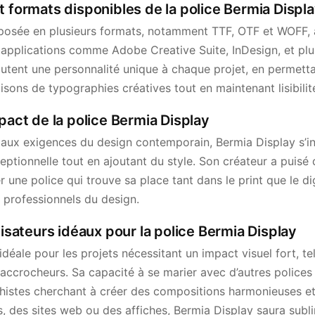
t formats disponibles de la police Bermia Displ
posée en plusieurs formats, notamment TTF, OTF et WOFF, 
 applications comme Adobe Creative Suite, InDesign, et plu
joutent une personnalité unique à chaque projet, en permett
sons de typographies créatives tout en maintenant lisibilité
mpact de la police Bermia Display
ux exigences du design contemporain, Bermia Display s’in
exceptionnelle tout en ajoutant du style. Son créateur a puis
une police qui trouve sa place tant dans le print que le dig
 professionnels du design.
lisateurs idéaux pour la police Bermia Display
déale pour les projets nécessitant un impact visuel fort, tel
s accrocheurs. Sa capacité à se marier avec d’autres polices 
aphistes cherchant à créer des compositions harmonieuses e
ers, des sites web ou des affiches, Bermia Display saura subl