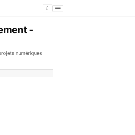
☾
tement -
 projets numériques