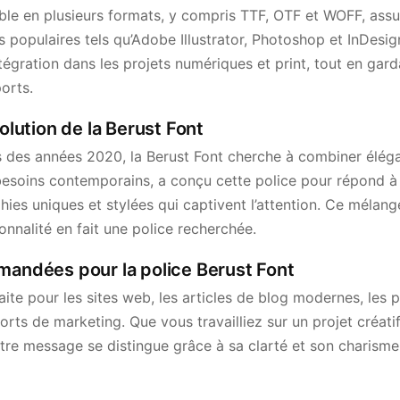
ible en plusieurs formats, y compris TTF, OTF et WOFF, assu
ls populaires tels qu’Adobe Illustrator, Photoshop et InDesig
tégration dans les projets numériques et print, tout en gar
ports.
volution de la Berust Font
ns des années 2020, la Berust Font cherche à combiner élég
besoins contemporains, a conçu cette police pour répond 
ies uniques et stylées qui captivent l’attention. Ce mélange
nnalité en fait une police recherchée.
mandées pour la police Berust Font
aite pour les sites web, les articles de blog modernes, les 
orts de marketing. Que vous travailliez sur un projet créatif
tre message se distingue grâce à sa clarté et son charisme