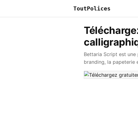
ToutPolices
Téléchargez
calligraph
Bettaria Script est une
branding, la papeterie e