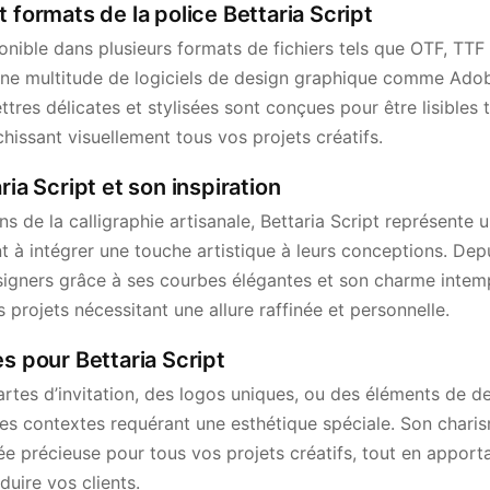
 formats de la police Bettaria Script
ponible dans plusieurs formats de fichiers tels que OTF, TTF
une multitude de logiciels de design graphique comme Adob
ttres délicates et stylisées sont conçues pour être lisibles 
chissant visuellement tous vos projets créatifs.
ria Script et son inspiration
ons de la calligraphie artisanale, Bettaria Script représente
 à intégrer une touche artistique à leurs conceptions. Depu
signers grâce à ses courbes élégantes et son charme intempo
s projets nécessitant une allure raffinée et personnelle.
es pour Bettaria Script
rtes d’invitation, des logos uniques, ou des éléments de d
 les contextes requérant une esthétique spéciale. Son charism
iée précieuse pour tous vos projets créatifs, tout en appor
duire vos clients.