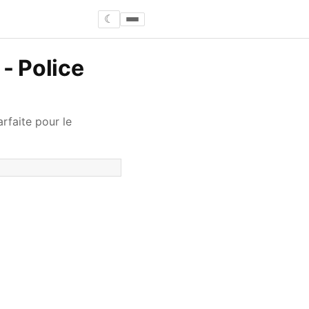
☾
- Police
rfaite pour le