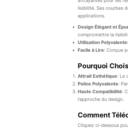
attrayantes pour les r
lisibilité. Ses courbes
applications.
Design Élégant et Épu
compromettre la lisibili
Utilisation Polyvalente
Facile à Lire
: Conçue po
Pourquoi Choi
Attrait Esthétique
: Le 
Police Polyvalente
: Pa
Haute Compatibilité
: 
l’approche du design.
Comment Téléc
Cliquez ci-dessous pou