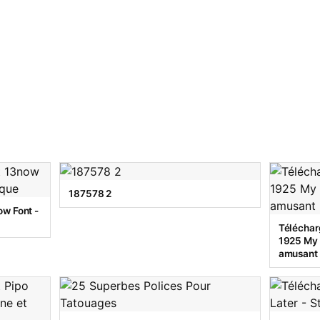
187578 2
w Font -
Téléchar
1925 My T
amusant