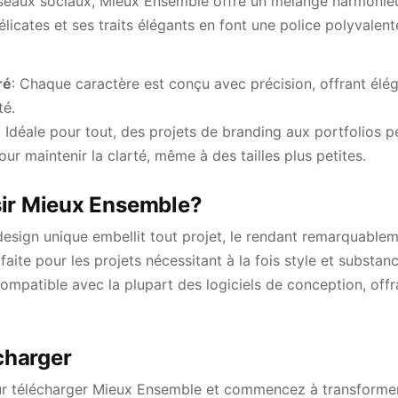
éseaux sociaux, Mieux Ensemble offre un mélange harmonieu
 délicates et ses traits élégants en font une police polyvale
ré
: Chaque caractère est conçu avec précision, offrant élé
té.
: Idéale pour tout, des projets de branding aux portfolios p
ur maintenir la clarté, même à des tailles plus petites.
sir Mieux Ensemble?
design unique embellit tout projet, le rendant remarquablem
rfaite pour les projets nécessitant à la fois style et substanc
Compatible avec la plupart des logiciels de conception, offra
harger
r télécharger Mieux Ensemble et commencez à transformer 