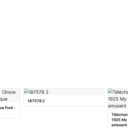
187578 2
w Font -
Téléchar
1925 My T
amusant