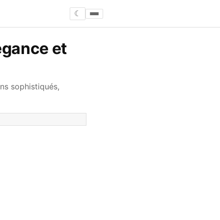
☾
égance et
ns sophistiqués,