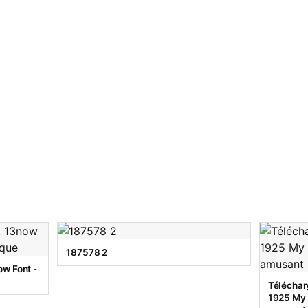
187578 2
w Font -
Téléchar
1925 My T