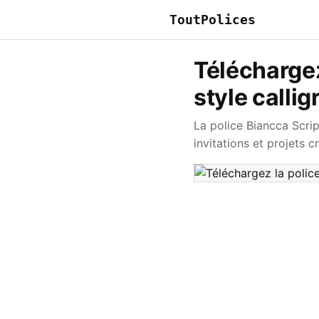
ToutPolices
Téléchargez
style calli
La police Biancca Scrip
invitations et projets c