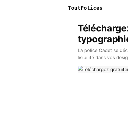
ToutPolices
Téléchargez
typograph
La police Cadet se décl
lisibilité dans vos desig