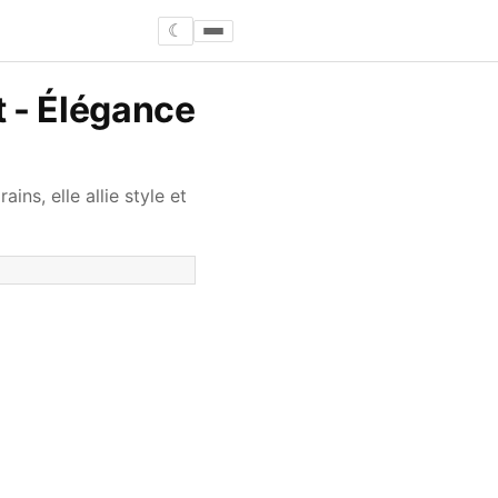
☾
t - Élégance
ns, elle allie style et