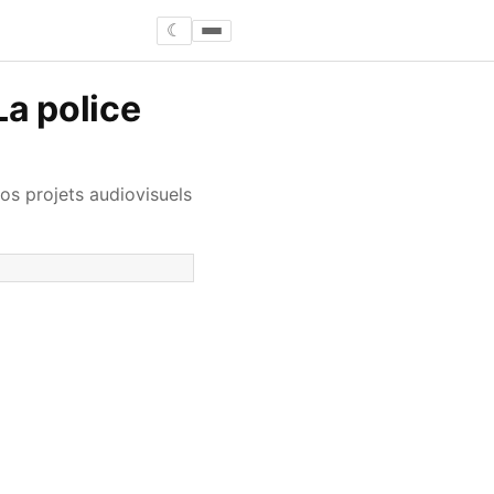
☾
La police
os projets audiovisuels