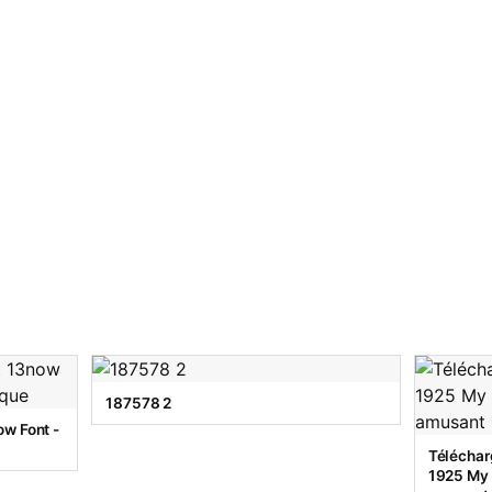
187578 2
w Font -
Téléchar
1925 My T