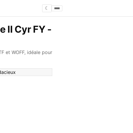
☾
 II Cyr FY -
TF et WOFF, idéale pour