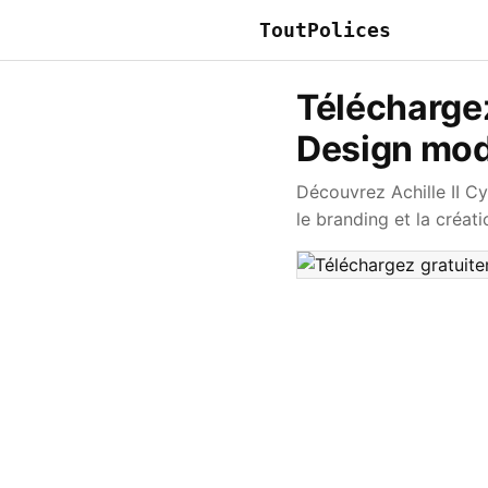
ToutPolices
Téléchargez
Design mod
Découvrez Achille II C
le branding et la créat