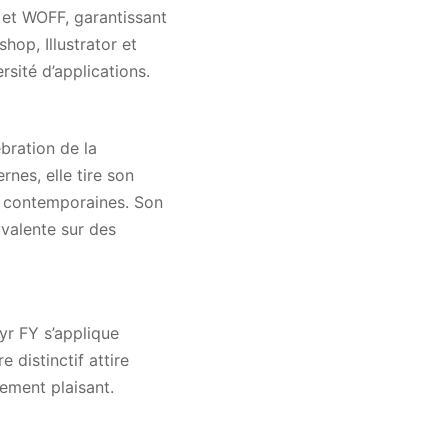
F et WOFF, garantissant
hop, Illustrator et
sité d’applications.
ébration de la
nes, elle tire son
s contemporaines. Son
yvalente sur des
Cyr FY s’applique
 distinctif attire
ement plaisant.