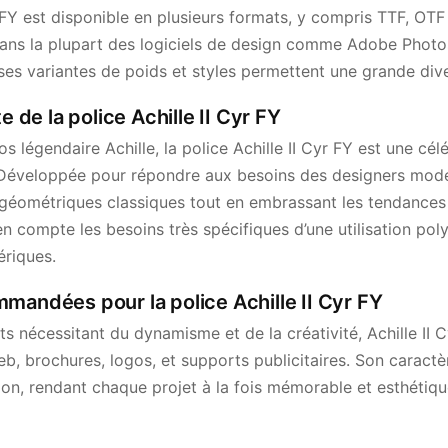
r FY est disponible en plusieurs formats, y compris TTF, OT
dans la plupart des logiciels de design comme Adobe Photos
es variantes de poids et styles permettent une grande diver
e de la police Achille II Cyr FY
 légendaire Achille, la police Achille II Cyr FY est une cél
. Développée pour répondre aux besoins des designers moder
 géométriques classiques tout en embrassant les tendance
 compte les besoins très spécifiques d’une utilisation pol
ériques.
mandées pour la police Achille II Cyr FY
ts nécessitant du dynamisme et de la créativité, Achille II 
b, brochures, logos, et supports publicitaires. Son caractère
ion, rendant chaque projet à la fois mémorable et esthétiqu