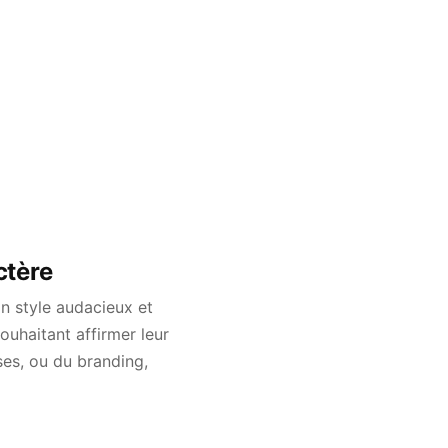
ctère
on style audacieux et
souhaitant affirmer leur
ses, ou du branding,