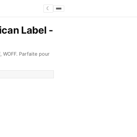
☾
ican Label -
F, WOFF. Parfaite pour