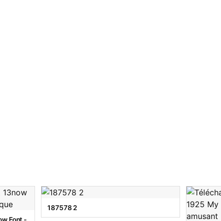
187578 2
w Font -