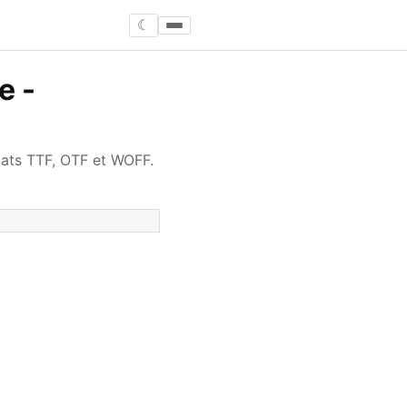
☾
e -
mats TTF, OTF et WOFF.