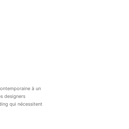
 contemporaine à un
es designers
nding qui nécessitent