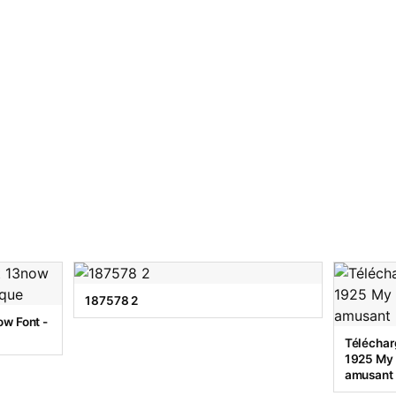
187578 2
w Font -
Téléchar
1925 My T
amusant