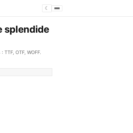
☾
e splendide
 : TTF, OTF, WOFF.