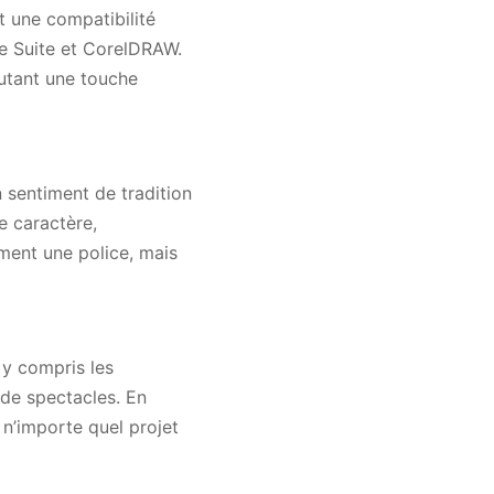
t une compatibilité
ve Suite et CorelDRAW.
outant une touche
 sentiment de tradition
e caractère,
ement une police, mais
 y compris les
 de spectacles. En
 n’importe quel projet