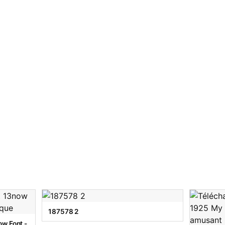
187578 2
w Font -