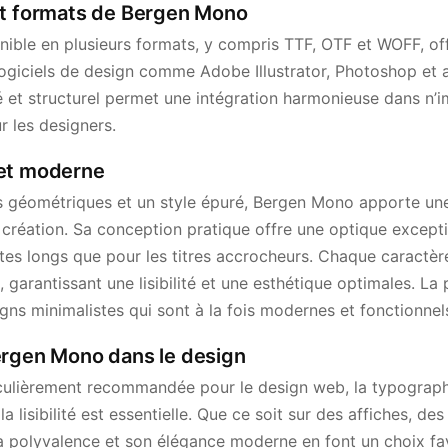
et formats de Bergen Mono
ible en plusieurs formats, y compris TTF, OTF et WOFF, off
logiciels de design comme Adobe Illustrator, Photoshop et a
 et structurel permet une intégration harmonieuse dans n’i
r les designers.
 et moderne
s géométriques et un style épuré, Bergen Mono apporte un
création. Sa conception pratique offre une optique excepti
xtes longs que pour les titres accrocheurs. Chaque caractèr
garantissant une lisibilité et une esthétique optimales. La 
ns minimalistes qui sont à la fois modernes et fonctionnel
ergen Mono dans le design
ulièrement recommandée pour le design web, la typographie
la lisibilité est essentielle. Que ce soit sur des affiches, d
 sa polyvalence et son élégance moderne en font un choix fa